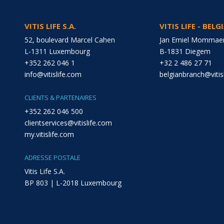
VITIS LIFE S.A.
VITIS LIFE - BEL
52, boulevard Marcel Cahen
Jan Emiel Mommaer
L-1311 Luxembourg
B-1831 Diegem
+352 262 046 1
+32 2 486 27 71
info@vitislife.com
belgianbranch@vitis
CLIENTS & PARTENAIRES
+352 262 046 500
clientservices@vitislife.com
my.vitislife.com
ADRESSE POSTALE
Vitis Life S.A.
BP 803 | L-2018 Luxembourg