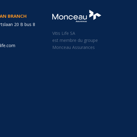
GIAN BRANCH
tslaan 20 B bus 8
Vitis Life SA
est membre du groupe
life.com
Monceau Assurances