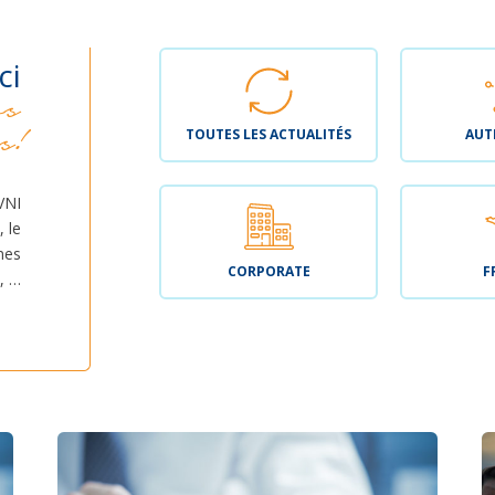
ci
os
s!
TOUTES LES ACTUALITÉS
AUT
 VNI
 le
mes
CORPORATE
F
, …