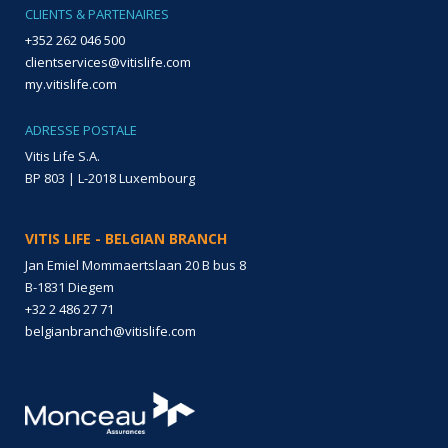
CLIENTS & PARTENAIRES
+352 262 046 500
clientservices@vitislife.com
my.vitislife.com
ADRESSE POSTALE
Vitis Life S.A.
BP 803 | L-2018 Luxembourg
VITIS LIFE - BELGIAN BRANCH
Jan Emiel Mommaertslaan 20 B bus 8
B-1831 Diegem
+32 2 486 27 71
belgianbranch@vitislife.com