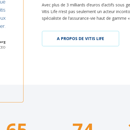
que
Avec plus de 3 milliards d’euros d’actifs sous g
tis
Vitis Life n’est pas seulement un acteur incont
eux
spécialiste de l’assurance-vie haut de gamme « 
er.
A PROPOS DE VITIS LIFE
urg
CEO
65
74