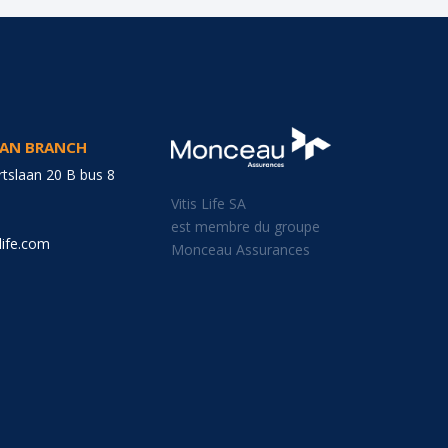
GIAN BRANCH
tslaan 20 B bus 8
Vitis Life SA
est membre du groupe
life.com
Monceau Assurances