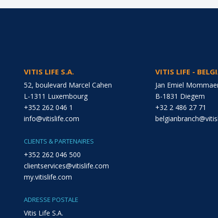
VITIS LIFE S.A.
VITIS LIFE - BEL
52, boulevard Marcel Cahen
Jan Emiel Mommaer
L-1311 Luxembourg
B-1831 Diegem
+352 262 046 1
+32 2 486 27 71
info@vitislife.com
belgianbranch@vitis
CLIENTS & PARTENAIRES
+352 262 046 500
clientservices@vitislife.com
my.vitislife.com
ADRESSE POSTALE
Vitis Life S.A.