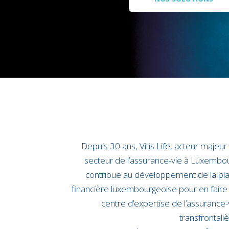
Depuis 30 ans, Vitis Life, acteur majeur
secteur de l’assurance-vie à Luxembo
contribue au développement de la pl
financière luxembourgeoise pour en faire
centre d’expertise de l’assurance-
transfrontaliè