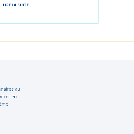
LIRE LA SUITE
enaires au
Un actionnaire bicentenaire
com et en
tème