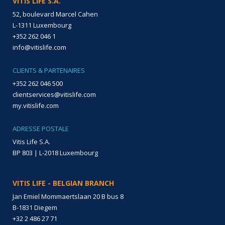
VITIS LIFE S.A.
52, boulevard Marcel Cahen
L-1311 Luxembourg
+352 262 046 1
info@vitislife.com
CLIENTS & PARTENAIRES
+352 262 046 500
clientservices@vitislife.com
my.vitislife.com
ADRESSE POSTALE
Vitis Life S.A.
BP 803 | L-2018 Luxembourg
VITIS LIFE - BELGIAN BRANCH
Jan Emiel Mommaertslaan 20 B bus 8
B-1831 Diegem
+32 2 486 27 71