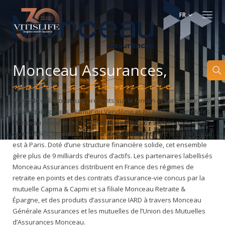
FR
Monceau Assurances,
notre actionnaire
Avec 440 collaborateurs présents sur le terrain et sur les sites de
Luxembourg, Paris, Namur ou Vendôme et 80 agences générales,
Monceau Assurances fédère des sociétés d’essence mutualiste
diversifiées, servant plus de 300.000 clients et dont le siège social
est à Paris. Doté d’une structure financière solide, cet ensemble
gère plus de 9 milliards d’euros d’actifs. Les partenaires labellisés
Monceau Assurances distribuent en France des régimes de
retraite en points et des contrats d’assurance-vie concus par la
mutuelle Capma & Capmi et sa filiale Monceau Retraite &
Épargne, et des produits d’assurance IARD à travers Monceau
Générale Assurances et les mutuelles de l’Union des Mutuelles
d’Assurances Monceau.