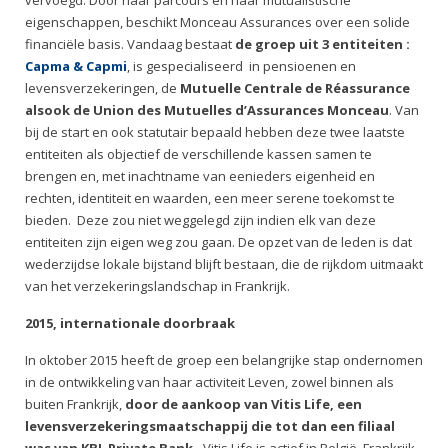
vervoegd. Door haar parcours en haar mutualistische
eigenschappen, beschikt Monceau Assurances over een solide
financiële basis. Vandaag bestaat
de groep uit
3 entiteiten :
Capma & Capmi
, is gespecialiseerd in pensioenen en
levensverzekeringen, de
Mutuelle Centrale de Réassurance
alsook de Union des Mutuelles d’Assurances Monceau
. Van
bij de start en ook statutair bepaald hebben deze twee laatste
entiteiten als objectief de verschillende kassen samen te
brengen en, met inachtname van eenieders eigenheid en
rechten, identiteit en waarden, een meer serene toekomst te
bieden. Deze zou niet weggelegd zijn indien elk van deze
entiteiten zijn eigen weg zou gaan. De opzet van de leden is dat
wederzijdse lokale bijstand blijft bestaan, die de rijkdom uitmaakt
van het verzekeringslandschap in Frankrijk.
2015, internationale doorbraak
In oktober 2015 heeft de groep een belangrijke stap ondernomen
in de ontwikkeling van haar activiteit Leven, zowel binnen als
buiten Frankrijk,
door de aankoop van Vitis Life, een
levensverzekeringsmaatschappij die tot dan een filiaal