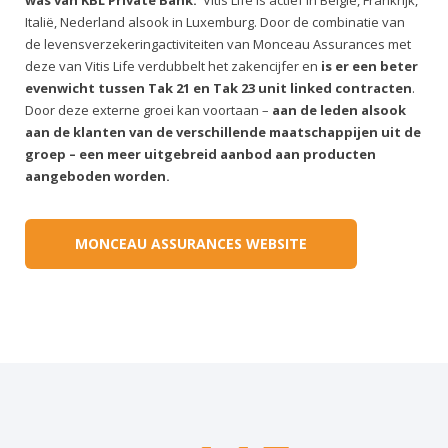
was van KBL Private Bank.
Vitis Life is actief in België, Frankrijk,
Italië, Nederland alsook in Luxemburg. Door de combinatie van
de levensverzekeringactiviteiten van Monceau Assurances met
deze van Vitis Life verdubbelt het zakencijfer en
is er een beter
evenwicht tussen Tak 21 en Tak 23 unit linked contracten
.
Door deze externe groei kan voortaan –
aan de leden alsook
aan de klanten van de verschillende maatschappijen uit de
groep – een meer uitgebreid aanbod aan producten
aangeboden worden.
MONCEAU ASSURANCES WEBSITE