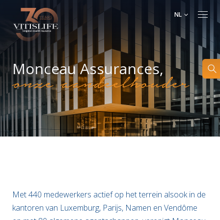
NL
Monceau Assurances,
onze aandeelhouder
Met 440 medewerkers actief op het terrein alsook in de
kantoren van Luxemburg, Parijs, Namen en Vendôme