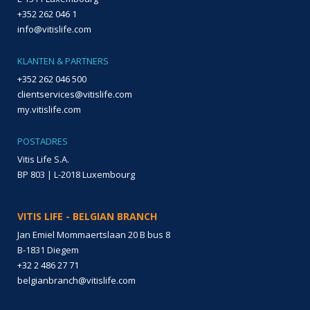
+352 262 046 1
info@vitislife.com
KLANTEN & PARTNERS
+352 262 046 500
clientservices@vitislife.com
my.vitislife.com
POSTADRES
Vitis Life S.A.
BP 803 | L-2018 Luxembourg
VITIS LIFE - BELGIAN BRANCH
Jan Emiel Mommaertslaan 20 B bus 8
B-1831 Diegem
+32 2 486 27 71
belgianbranch@vitislife.com