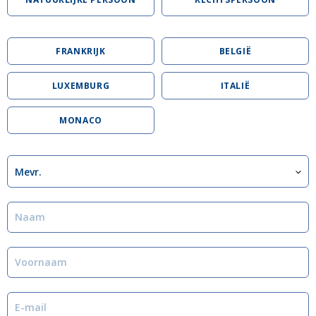
FRANKRIJK
BELGIË
LUXEMBURG
ITALIË
MONACO