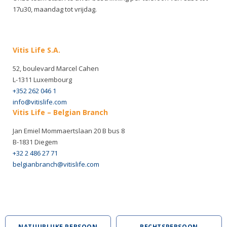
17u30, maandag tot vrijdag.
Vitis Life S.A.
52, boulevard Marcel Cahen
L-1311 Luxembourg
+352 262 046 1
info@vitislife.com
Vitis Life – Belgian Branch
Jan Emiel Mommaertslaan 20 B bus 8
B-1831 Diegem
+32 2 486 27 71
belgianbranch@vitislife.com
NATUURLIJKE PERSOON
RECHTSPERSOON