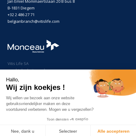
Jan Emiel Mommaertslaan 20 B bus 8
B-1831 Diegem
+32 2 486 27 71
belgianbranch@vitislife.com
Vitis Life SA
maakt deel uit van de groep
Monceau Assurances
Hallo,
Wij zijn koekjes !
Wij willen uw bezoek aan onze website
gebruiksvriendelijker maken en deze
voortdurend verbeteren. Mogen we u vergezellen?
Wettelijke vermeldingen en regelgevende informatie
Toon diensten
Cookies
PRIIPs/KID/SFDR
Website by
Nee, dank u
Selecteer
Alle accepteren