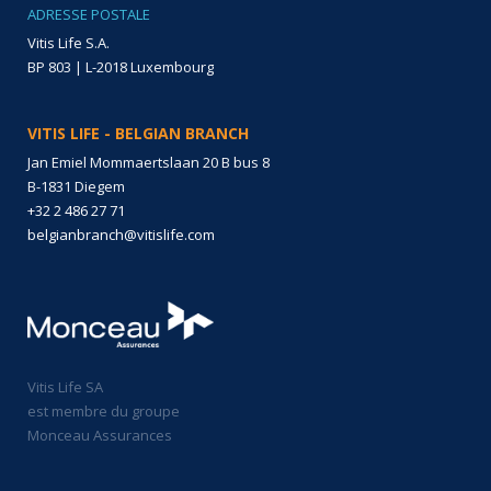
ADRESSE POSTALE
Vitis Life S.A.
BP 803 | L-2018 Luxembourg
VITIS LIFE - BELGIAN BRANCH
Jan Emiel Mommaertslaan 20 B bus 8
B-1831 Diegem
+32 2 486 27 71
belgianbranch@vitislife.com
Vitis Life SA
est membre du groupe
Monceau Assurances