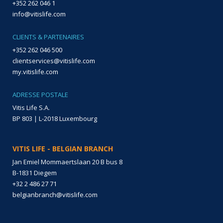
+352 262 046 1
info@vitislife.com
CLIENTS & PARTENAIRES
+352 262 046 500
clientservices@vitislife.com
my.vitislife.com
ADRESSE POSTALE
Vitis Life S.A.
BP 803 | L-2018 Luxembourg
VITIS LIFE - BELGIAN BRANCH
Jan Emiel Mommaertslaan 20 B bus 8
B-1831 Diegem
+32 2 486 27 71
belgianbranch@vitislife.com