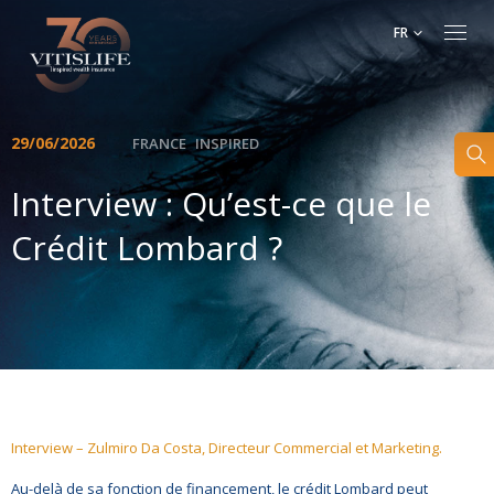
FR
29/06/2026
FRANCE
INSPIRED
Interview : Qu’est-ce que le
Crédit Lombard ?
Interview – Zulmiro Da Costa, Directeur Commercial et Marketing.
Au-delà de sa fonction de financement, le crédit Lombard peut