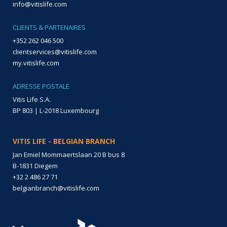
info@vitislife.com
CLIENTS & PARTENAIRES
+352 262 046 500
clientservices@vitislife.com
my.vitislife.com
ADRESSE POSTALE
Vitis Life S.A.
BP 803 | L-2018 Luxembourg
VITIS LIFE - BELGIAN BRANCH
Jan Emiel Mommaertslaan 20 B bus 8
B-1831 Diegem
+32 2 486 27 71
belgianbranch@vitislife.com