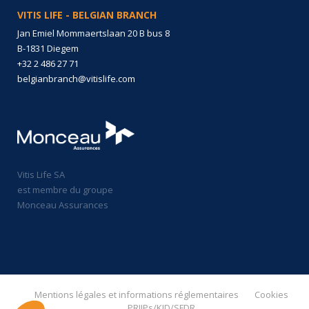
VITIS LIFE - BELGIAN BRANCH
Jan Emiel Mommaertslaan 20 B bus 8
B-1831 Diegem
+32 2 486 27 71
belgianbranch@vitislife.com
Vitis Life SA
est membre du groupe
Monceau Assurances
Mentions légales et informations réglementaires
Cookies
PRIIPs/KID/SFDR