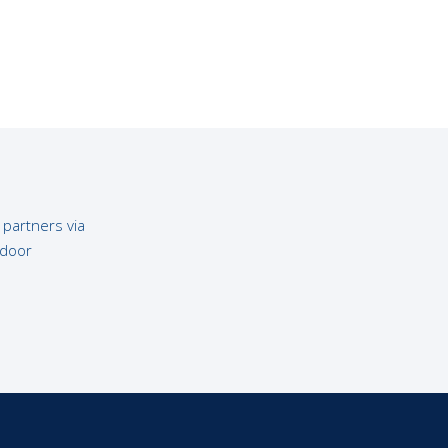
 partners via
Een tweehonderdjarige aandeelhouder
 door