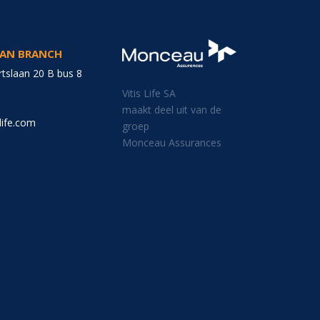
GIAN BRANCH
tslaan 20 B bus 8
Vitis Life SA
maakt deel uit van de
life.com
groep
Monceau Assurances