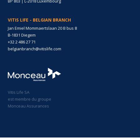
BP 803 | L-2018 Luxembourg
VITIS LIFE - BELGIAN BRANCH
Jan Emiel Mommaertslaan 20 B bus 8
B-1831 Diegem
+32 2 486 27 71
belgianbranch@vitislife.com
Vitis Life SA
est membre du groupe
Monceau Assurances