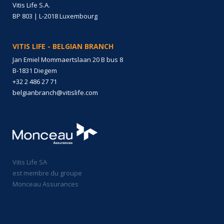
Vitis Life S.A.
BP 803 | L-2018 Luxembourg
VITIS LIFE - BELGIAN BRANCH
Jan Emiel Mommaertslaan 20 B bus 8
B-1831 Diegem
+32 2 486 27 71
belgianbranch@vitislife.com
Vitis Life SA
est membre du groupe
Monceau Assurances