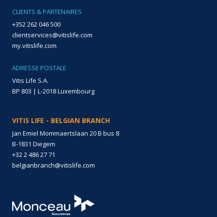
CLIENTS & PARTENAIRES
+352 262 046 500
clientservices@vitislife.com
my.vitislife.com
ADRESSE POSTALE
Vitis Life S.A.
BP 803 | L-2018 Luxembourg
VITIS LIFE - BELGIAN BRANCH
Jan Emiel Mommaertslaan 20 B bus 8
B-1831 Diegem
+32 2 486 27 71
belgianbranch@vitislife.com