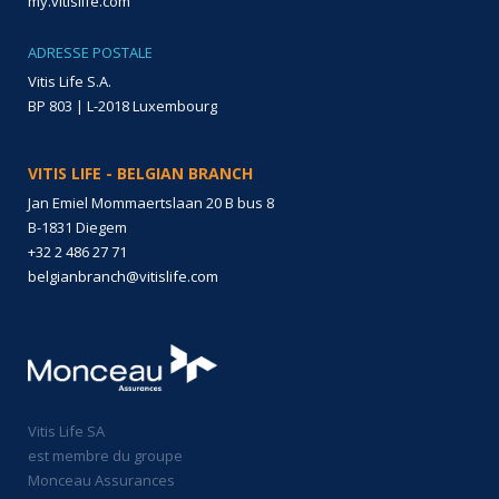
my.vitislife.com
ADRESSE POSTALE
Vitis Life S.A.
BP 803 | L-2018 Luxembourg
VITIS LIFE - BELGIAN BRANCH
Jan Emiel Mommaertslaan 20 B bus 8
B-1831 Diegem
+32 2 486 27 71
belgianbranch@vitislife.com
Vitis Life SA
est membre du groupe
Monceau Assurances