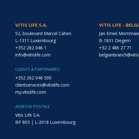
VITIS LIFE S.A.
VITIS LIFE - BEL
52, boulevard Marcel Cahen
Jan Emiel Mommaer
L-1311 Luxembourg
B-1831 Diegem
+352 262 046 1
+32 2 486 27 71
info@vitislife.com
belgianbranch@vitis
CLIENTS & PARTENAIRES
+352 262 046 500
clientservices@vitislife.com
my.vitislife.com
ADRESSE POSTALE
Vitis Life S.A.
BP 803 | L-2018 Luxembourg