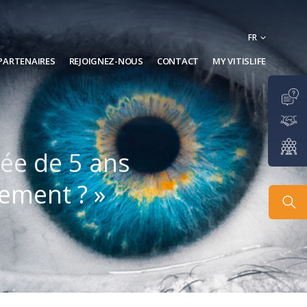
FR
PARTENAIRES
REJOIGNEZ-NOUS
CONTACT
MY VITISLIFE
rée de 5 ans
sement ? »