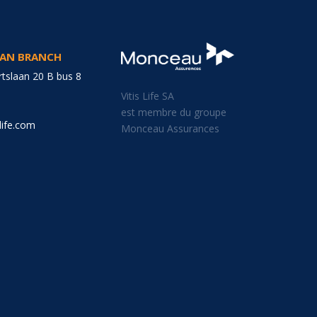
GIAN BRANCH
tslaan 20 B bus 8
Vitis Life SA
est membre du groupe
life.com
Monceau Assurances