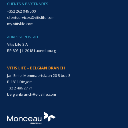
CLIENTS & PARTENAIRES
+352 262 046 500
clientservices@vitislife.com
my.vitislife.com
ADRESSE POSTALE
Vitis Life S.A.
BP 803 | L-2018 Luxembourg
VITIS LIFE - BELGIAN BRANCH
Jan Emiel Mommaertslaan 20 B bus 8
B-1831 Diegem
+32 2 486 27 71
belgianbranch@vitislife.com