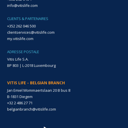
info@vitislife.com
CLIENTS & PARTENAIRES
+352 262 046 500
clientservices@vitislife.com
my.vitislife.com
ADRESSE POSTALE
Vitis Life S.A.
BP 803 | L-2018 Luxembourg
VITIS LIFE - BELGIAN BRANCH
Jan Emiel Mommaertslaan 20 B bus 8
B-1831 Diegem
+32 2 486 27 71
belgianbranch@vitislife.com