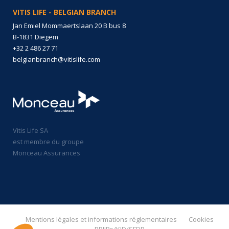
VITIS LIFE - BELGIAN BRANCH
Jan Emiel Mommaertslaan 20 B bus 8
B-1831 Diegem
+32 2 486 27 71
belgianbranch@vitislife.com
Vitis Life SA
est membre du groupe
Monceau Assurances
Mentions légales et informations réglementaires
Cookies
PRIIPs/KID/SFDR