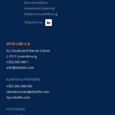
Een eersteklas
Levensverzekering
Made in Luxembourg
Volg ons op
VITIS LIFE S.A.
52, boulevard Marcel Cahen
L-1311 Luxembourg
+352 262 046 1
info@vitislife.com
KLANTEN & PARTNERS
+352 262 046 500
clientservices@vitislife.com
my.vitislife.com
POSTADRES