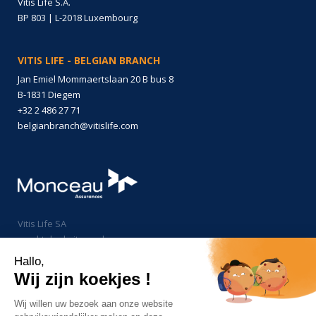
Vitis Life S.A.
BP 803 | L-2018 Luxembourg
VITIS LIFE - BELGIAN BRANCH
Jan Emiel Mommaertslaan 20 B bus 8
B-1831 Diegem
+32 2 486 27 71
belgianbranch@vitislife.com
Vitis Life SA
maakt deel uit van de groep
Monceau Assurances
Hallo,
Wij zijn koekjes !
Wij willen uw bezoek aan onze website