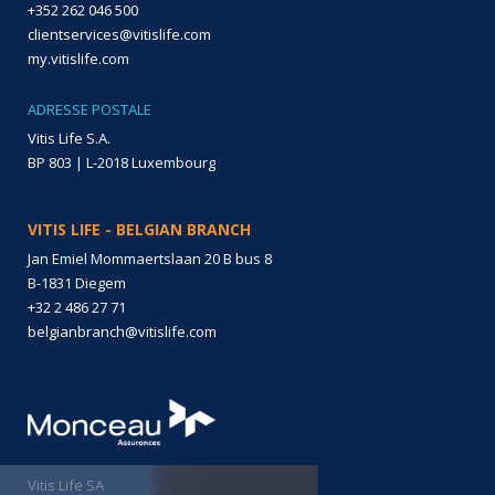
+352 262 046 500
clientservices@vitislife.com
my.vitislife.com
ADRESSE POSTALE
Vitis Life S.A.
BP 803 | L-2018 Luxembourg
VITIS LIFE - BELGIAN BRANCH
Jan Emiel Mommaertslaan 20 B bus 8
B-1831 Diegem
+32 2 486 27 71
belgianbranch@vitislife.com
Vitis Life SA