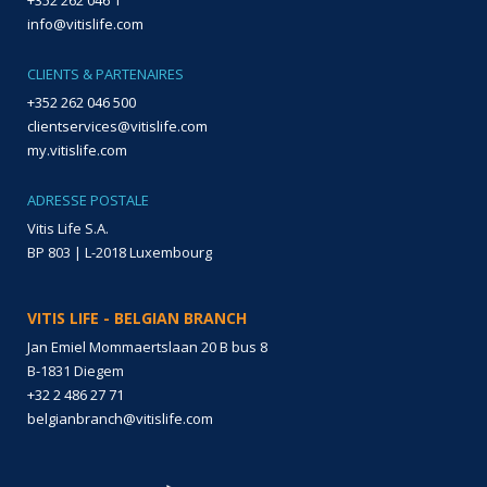
+352 262 046 1
info@vitislife.com
CLIENTS & PARTENAIRES
+352 262 046 500
clientservices@vitislife.com
my.vitislife.com
ADRESSE POSTALE
Vitis Life S.A.
BP 803 | L-2018 Luxembourg
VITIS LIFE - BELGIAN BRANCH
Jan Emiel Mommaertslaan 20 B bus 8
B-1831 Diegem
+32 2 486 27 71
belgianbranch@vitislife.com