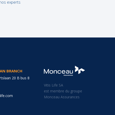
 nos experts
Une vision pérenne et responsable
GIAN BRANCH
tslaan 20 B bus 8
Vitis Life SA
est membre du groupe
life.com
Monceau Assurances