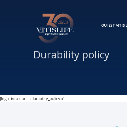
QUI EST VITIS L
Durability policy
[legal-info doc= »durability_policy »]