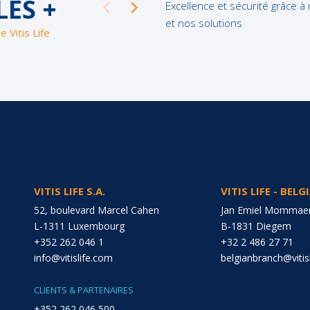
LES +
Excellence et sécurité grâce à
et nos solutions
e Vitis Life
VITIS LIFE S.A.
VITIS LIFE - BEL
52, boulevard Marcel Cahen
Jan Emiel Mommaer
L-1311 Luxembourg
B-1831 Diegem
+352 262 046 1
+32 2 486 27 71
info@vitislife.com
belgianbranch@vitis
CLIENTS & PARTENAIRES
+352 262 046 500