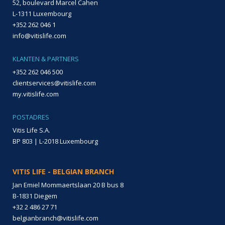
52, boulevard Marcel Cahen
L-1311 Luxembourg
+352 262 046 1
info@vitislife.com
KLANTEN & PARTNERS
+352 262 046 500
clientservices@vitislife.com
my.vitislife.com
POSTADRES
Vitis Life S.A.
BP 803 | L-2018 Luxembourg
VITIS LIFE - BELGIAN BRANCH
Jan Emiel Mommaertslaan 20 B bus 8
B-1831 Diegem
+32 2 486 27 71
belgianbranch@vitislife.com