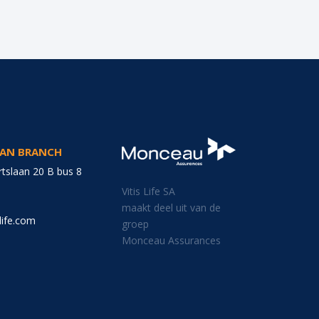
GIAN BRANCH
tslaan 20 B bus 8
Vitis Life SA
maakt deel uit van de
life.com
groep
Monceau Assurances