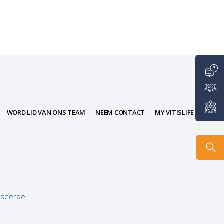
NL
WORD LID VAN ONS TEAM
NEEM CONTACT
MY VITISLIFE
iseerde
Directe toegang tot besluitvormers en
experts