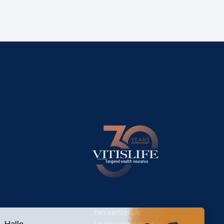
Een eersteklas
Levensverzekering