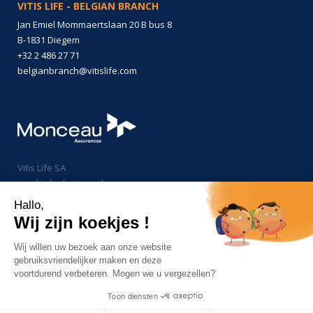
VITIS LIFE - BELGIAN BRANCH
Jan Emiel Mommaertslaan 20 B bus 8
B-1831 Diegem
+32 2 486 27 71
belgianbranch@vitislife.com
Vitis Life SA
maakt deel uit van de groep
Monceau Assurances
Hallo,
Wij zijn koekjes !
Wij willen uw bezoek aan onze website
gebruiksvriendelijker maken en deze
voortdurend verbeteren. Mogen we u vergezellen?
Wettelijke vermeldingen en regelgevende informatie
Toon diensten
Cookies
PRIIPs/KID/SFDR