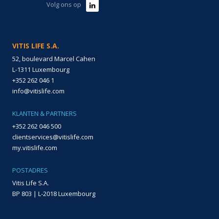
Volg ons op
VITIS LIFE S.A.
52, boulevard Marcel Cahen
L-1311 Luxembourg
+352 262 046 1
info@vitislife.com
KLANTEN & PARTNERS
+352 262 046 500
clientservices@vitislife.com
my.vitislife.com
POSTADRES
Vitis Life S.A.
BP 803 | L-2018 Luxembourg