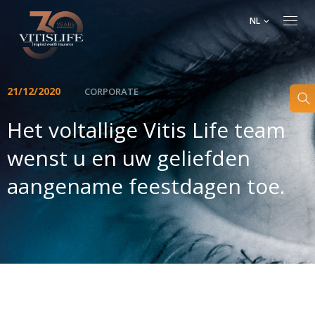
NL
21/12/2020
CORPORATE
Het voltallige Vitis Life team
wenst u en uw geliefden
aangename feestdagen toe.