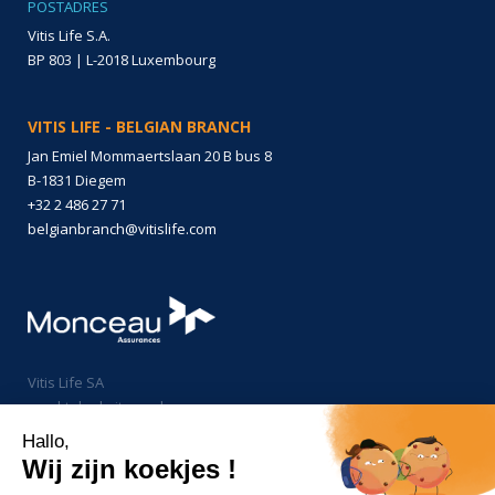
POSTADRES
Vitis Life S.A.
BP 803 | L-2018 Luxembourg
VITIS LIFE - BELGIAN BRANCH
Jan Emiel Mommaertslaan 20 B bus 8
B-1831 Diegem
+32 2 486 27 71
belgianbranch@vitislife.com
Vitis Life SA
maakt deel uit van de groep
Monceau Assurances
Hallo,
Wij zijn koekjes !