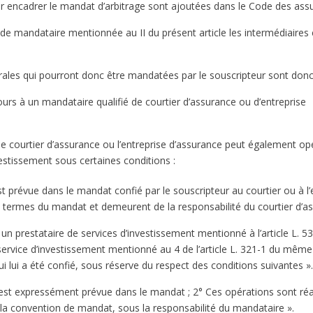
our encadrer le mandat d’arbitrage sont ajoutées dans le Code des ass
é de mandataire mentionnée au II du présent article les intermédiaires
les qui pourront donc être mandatées par le souscripteur sont donc 
ours à un mandataire qualifié de courtier d’assurance ou d’entreprise
 le courtier d’assurance ou l’entreprise d’assurance peut également op
vestissement sous certaines conditions :
st prévue dans le mandat confié par le souscripteur au courtier ou à l’
 termes du mandat et demeurent de la responsabilité du courtier d’ass
un prestataire de services d’investissement mentionné à l’article L. 
e service d’investissement mentionné au 4 de l’article L. 321-1 du mêm
i lui a été confié, sous réserve du respect des conditions suivantes »
on est expressément prévue dans le mandat ; 2° Ces opérations sont 
 la convention de mandat, sous la responsabilité du mandataire ».