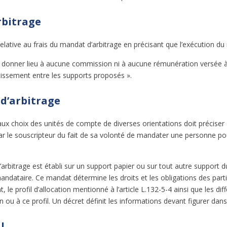
rbitrage
relative au frais du mandat d’arbitrage en précisant que l’exécution du
 donner lieu à aucune commission ni à aucune rémunération versée à 
tissement entre les supports proposés ».
d’arbitrage
ux choix des unités de compte de diverses orientations doit préciser
 par le souscripteur du fait de sa volonté de mandater une personne po
’arbitrage est établi sur un support papier ou sur tout autre support du
andataire. Ce mandat détermine les droits et les obligations des partie
, le profil d’allocation mentionné à l’article L.132-5-4 ainsi que les d
 ou à ce profil. Un décret définit les informations devant figurer dan
l