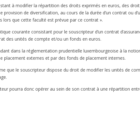
sistant à modifier la répartition des droits exprimés en euros, des dr
de provision de diversification, au cours de la durée d’un contrat ou 
s lors que cette faculté est prévue par ce contrat ».
tique courante consistant pour le souscripteur d’un contrat d’assuranc
trat des unités de compte et/ou un fonds en euros.
dant dans la réglementation prudentielle luxembourgeoise à la notio
de placement externes et par des fonds de placement internes.
irme que le souscripteur dispose du droit de modifier les unités de co
age.
ipteur pourra donc opérer au sein de son contrat à une répartition ent