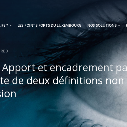
IFE ?
LES POINTS FORTS DU LUXEMBOURG
NOS SOLUTIONS
IRED
 Apport et encadrement par
rte de deux définitions n
sion